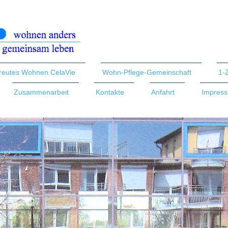
reutes Wohnen CelaVie
Wohn-Pflege-Gemeinschaft
1-
Zusammenarbeit
Kontakte
Anfahrt
Impress