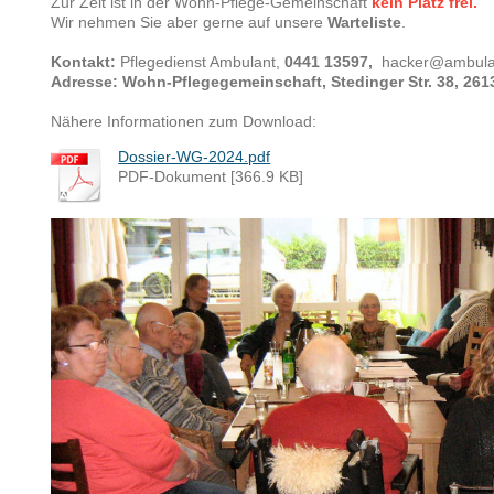
Zur Zeit ist in der Wohn-Pflege-Gemeinschaft
kein Platz frei.
Wir nehmen Sie aber gerne auf unsere
Warteliste
.
Kontakt:
Pflegedienst Ambulant,
0441 13597,
hacker@ambula
Adresse: Wohn-Pflegegemeinschaft, Stedinger Str. 38, 26
Nähere Informationen zum Download:
Dossier-WG-2024.pdf
PDF-Dokument [366.9 KB]